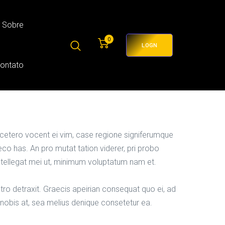
Sobre
0
LOGN
Contato
cetero vocent ei vim, case regione signiferumque
eco has. An pro mutat tation viderer, pri probo
ntellegat mei ut, minimum voluptatum nam et.
ostro detraxit. Graecis apeirian consequat quo ei, ad
 nobis at, sea melius denique consetetur ea.