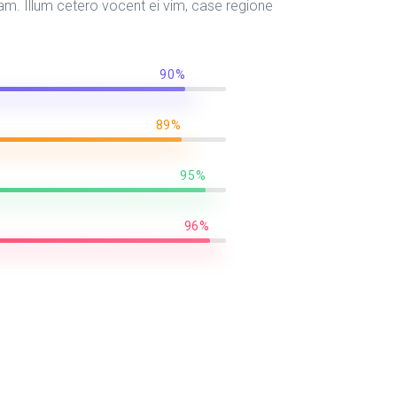
m. Illum cetero vocent ei vim, case regione
90%
89%
95%
96%