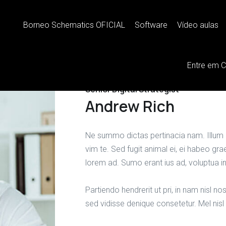
Borneo Schematics OFICIAL
Software
Vídeo aulas
Entre em 
Senior Digital Strategist
Andrew Rich
Ne summo dictas pertinacia nam. Illum 
vim te. Sed fugit animal ei, ei habeo gra
lorem ad. Sumo erant ius ad, voluptua i
Partiendo hendrerit ut pri, in nam nisl n
sed vidisse denique consetetur. Mel nisl