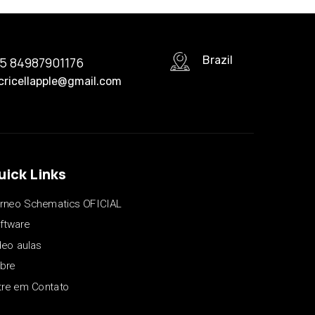
Brazil
5 84987901176
icricellapple@gmail.com
uick Links
rneo Schematics OFICIAL
ftware
deo aulas
bre
tre em Contato