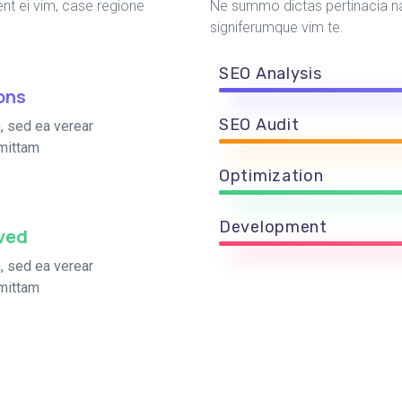
nt ei vim, case regione
Ne summo dictas pertinacia na
signiferumque vim te.
SEO Analysis
ons
SEO Audit
, sed ea verear
mittam
Optimization
Development
oved
, sed ea verear
mittam